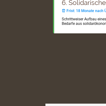
6. Solidarisc
⏰ Frist: 18 Monate nach
Schrittweiser Aufbau eines
Bedarfe aus solidarökono