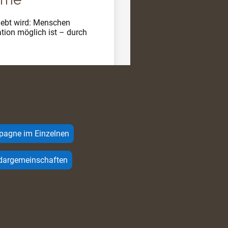
lebt wird: Menschen
tion möglich ist – durch
mpagne im Einzelnen
idargemeinschaften