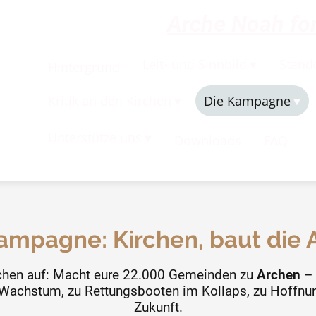
Arche Noah for
Leit- und Sinnbild
Stand
Hintergrund
Kritik an den Kirchen
Die Kampagne
Unterstütze uns
Downloads
FAQ
ampagne: Kirchen, baut die 
rchen auf: Macht eure 22.000 Gemeinden zu
Archen
– 
achstum, zu Rettungsbooten im Kollaps, zu Hoffnu
Zukunft.