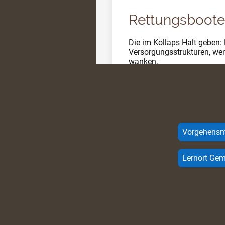
Rettungsboote
Die im Kollaps Halt geben: 
Versorgungsstrukturen, we
wanken.
Vorgehensm
Lernort Ge