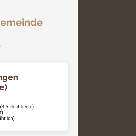
Gemeinde
.
angen
e)
(3-5 Hochbeete)
t)
ährlich)