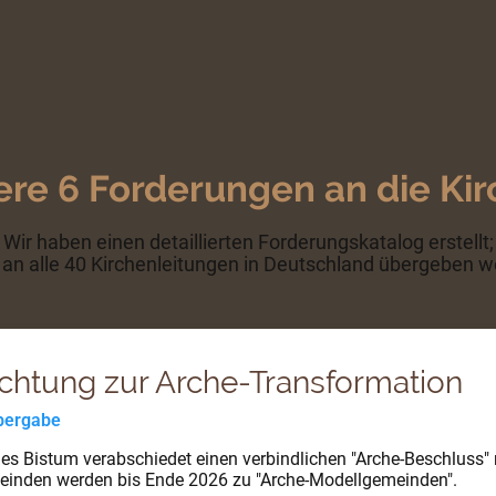
re 6 Forderungen an die Ki
Wir haben einen detaillierten Forderungskatalog erstellt;
l an alle 40 Kirchenleitungen in Deutschland übergeben 
lichtung zur Arche-Transformation
Übergabe
es Bistum verabschiedet einen verbindlichen "Arche-Beschluss"
einden werden bis Ende 2026 zu "Arche-Modellgemeinden".