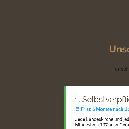
Unse
er sol
1. Selbstverpf
⏰ Frist: 6 Monate nach 
Jede Landeskirche und jed
Mindestens 10% aller Gem