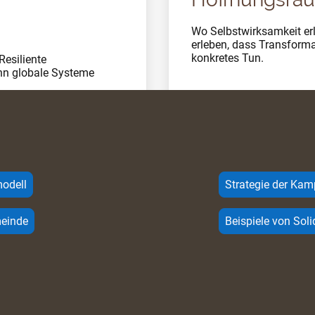
Wo Selbstwirksamkeit er
erleben, dass Transforma
konkretes Tun.
Resiliente
nn globale Systeme
odell
Strategie der Ka
meinde
Beispiele von Sol