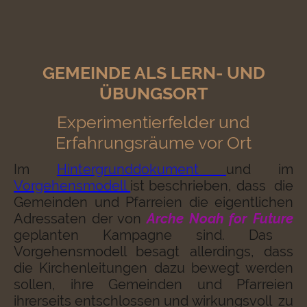
GEMEINDE ALS LERN- UND
ÜBUNGSORT
Experimentierfelder und
Erfahrungsräume vor Ort
Im
Hintergrunddokument
und im
Vorgehensmodell
ist beschrieben, dass die
Gemeinden und Pfarreien die eigentlichen
Adressaten der von
Arche Noah for Future
geplanten Kampagne sind. Das
Vorgehensmodell besagt allerdings, dass
die Kirchenleitungen dazu bewegt werden
sollen, ihre Gemeinden und Pfarreien
ihrerseits entschlossen und wirkungsvoll zu